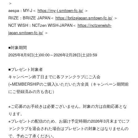
＞
aespa：MY-J＜
https://my-j.smtown-fc.jp/
＞
RIIZE：BRIIZE JAPAN＜
https://briizejapan.smtown-fc.jp/
＞
NCT WISH：NCTzen WISH-JAPAN＜
https://nctzenwish-
japan.smtown-fc.jp/
＞
■対象期間
2025年8月9日(土)00:00～2026年2月28日(土)23:59
■プレゼント対象者
キャンペーン終了日までに各ファンクラブにご入会
(=MEMBERSHIPのご購入)いただいた方全員（キャンペーン期間前
にご登録済みの方も含む）
※ご応募のお手続きは必要ございません。対象の方は自動応募とな
ります。
※プレゼントの配信のため、お届け予定時期の2026年3月末までにフ
ァンクラブを退会された場合はプレゼントの対象とはなりませんの
で、予めご了承ください。