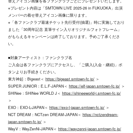
替えアイコン画像を各ファンクラブごとにプレゼントいたします。
※プレゼント内容は「SMTOWN LIVE 2025-26 in FUKUOKA」出演
メンバーの着せ替えアイコン画像に限ります。
※「各ファンクラブ最速チケット先行受付(抽選)」時に実施しており
ました「30周年記念 直筆サイン入りオリジナルフォトフレーム」
がもらえるキャンペーンは終了しております。予めご了承くださ
い。
■対象アーティスト：ファンクラブ名
ご入会は各ファンクラブにアクセスし、「ご購入(入会・継続)」ボ
タンよりお手続きください。
東方神起：Bigeast＜
https://bigeast.smtown-fc.jp/
＞
SUPER JUNIOR：E.L.F-JAPAN＜
https://elf-japan.smtown-fc.jp/
＞
SHINee：SHINee WORLD J＜
https://shineeworld-j.smtown-fc.jp/
＞
EXO：EXO-L-JAPAN＜
https://exo-l-japan.smtown-fc.jp/
＞
NCT DREAM：NCTzen DREAM-JAPAN＜
https://nctzendream-
japan.smtown-fc.jp/
＞
WayV：WayZenNi-JAPAN＜
https://wayzenni-japan.smtown-fc.jp/