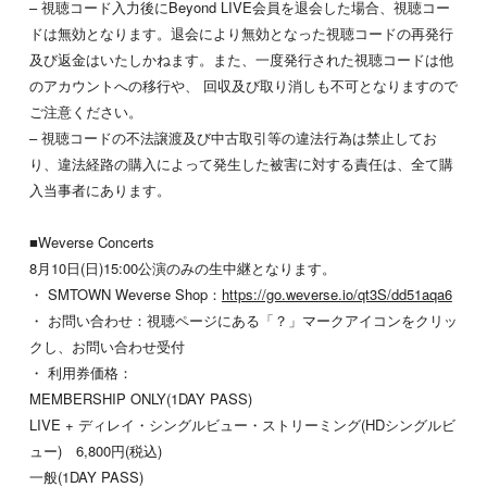
– 視聴コード入力後にBeyond LIVE会員を退会した場合、視聴コー
ドは無効となります。退会により無効となった視聴コードの再発行
及び返金はいたしかねます。また、一度発行された視聴コードは他
のアカウントへの移行や、 回収及び取り消しも不可となりますので
ご注意ください。
– 視聴コードの不法譲渡及び中古取引等の違法行為は禁止してお
り、違法経路の購入によって発生した被害に対する責任は、全て購
入当事者にあります。
■Weverse Concerts
8月10日(日)15:00公演のみの生中継となります。
・ SMTOWN Weverse Shop：
https://go.weverse.io/qt3S/dd51aqa6
・ お問い合わせ：視聴ページにある「？」マークアイコンをクリッ
クし、お問い合わせ受付
・ 利用券価格：
MEMBERSHIP ONLY(1DAY PASS)
LIVE + ディレイ・シングルビュー・ストリーミング(HDシングルビ
ュー) 6,800円(税込)
一般(1DAY PASS)