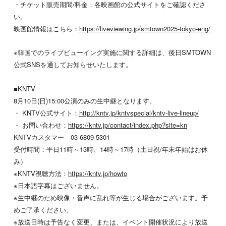
・チケット販売期間/料金：各映画館の公式サイトをご確認くださ
い。
映画館情報はこちら：
https://liveviewing.jp/smtown2025-tokyo-eng/
※韓国でのライブビューイング実施に関する詳細は、後日SMTOWN
公式SNSを通してお知らせいたします。
■KNTV
8月10日(日)15:00公演のみの生中継となります。
・ KNTV公式サイト：
http://kntv.jp/kntvspecial/kntv-live-lineup/
・ お問い合わせ：
https://kntv.jp/contact/index.php?site=kn
KNTVカスタマー 03-6809-5301
受付時間：平日11時～13時、14時～17時（土日祝/年末年始はお休
み）
※KNTV視聴方法：
https://kntv.jp/howto
※日本語字幕はございません。
※生中継のため映像・音声に乱れ等が生じる場合がございます。予
めご了承ください。
※放送日時は予告なく変更、または、イベント開催状況により放送