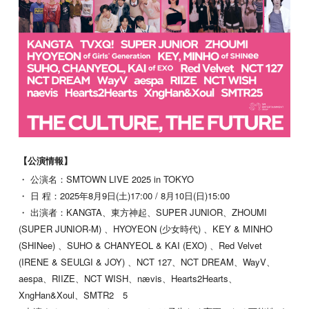
【公演情報】
・ 公演名：SMTOWN LIVE 2025 in TOKYO
・ 日 程：2025年8月9日(土)17:00 / 8月10日(日)15:00
・ 出演者：KANGTA、東方神起、SUPER JUNIOR、ZHOUMI
(SUPER JUNIOR-M) 、HYOYEON (少女時代) 、KEY & MINHO
(SHINee) 、SUHO & CHANYEOL & KAI (EXO) 、Red Velvet
(IRENE & SEULGI & JOY) 、NCT 127、NCT DREAM、WayV、
aespa、RIIZE、NCT WISH、nævis、Hearts2Hearts、
XngHan&Xoul、SMTR2 5