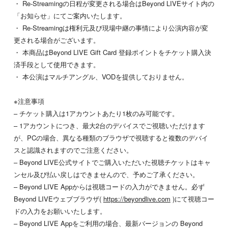
・ Re-Streamingの日程が変更される場合はBeyond LIVEサイト内の
「お知らせ」にてご案内いたします。
・ Re-Streamingは権利元及び現場中継の事情により公演内容が変
更される場合がございます。
・ 本商品はBeyond LIVE Gift Card 登録ポイントをチケット購入決
済手段として使用できます。
・ 本公演はマルチアングル、VODを提供しておりません。
※注意事項
– チケット購入は1アカウントあたり1枚のみ可能です。
– 1アカウントにつき、最大2台のデバイスでご視聴いただけます
が、PCの場合、異なる種類のブラウザで視聴すると複数のデバイ
スと認識されますのでご注意ください。
– Beyond LIVE公式サイトでご購入いただいた視聴チケットはキャ
ンセル及び払い戻しはできませんので、予めご了承ください。
– Beyond LIVE Appからは視聴コードの入力ができません。必ず
Beyond LIVEウェブブラウザ(
https://beyondlive.com
)にて視聴コー
ドの入力をお願いいたします。
– Beyond LIVE Appをご利用の場合、最新バージョンの Beyond