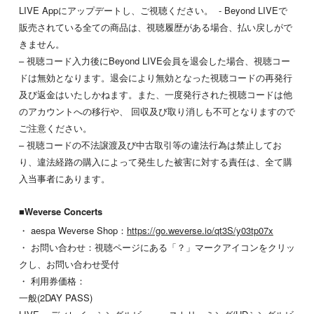
LIVE Appにアップデートし、ご視聴ください。 - Beyond LIVEで
販売されている全ての商品は、視聴履歴がある場合、払い戻しがで
きません。
– 視聴コード入力後にBeyond LIVE会員を退会した場合、視聴コー
ドは無効となります。退会により無効となった視聴コードの再発行
及び返金はいたしかねます。また、一度発行された視聴コードは他
のアカウントへの移行や、 回収及び取り消しも不可となりますので
ご注意ください。
– 視聴コードの不法譲渡及び中古取引等の違法行為は禁止してお
り、違法経路の購入によって発生した被害に対する責任は、全て購
入当事者にあります。
■Weverse Concerts
・ aespa Weverse Shop：
https://go.weverse.io/qt3S/y03tp07x
・ お問い合わせ：視聴ページにある「？」マークアイコンをクリッ
クし、お問い合わせ受付
・ 利用券価格：
一般(2DAY PASS)