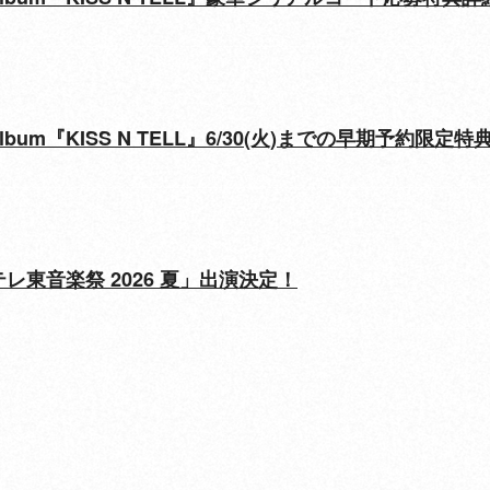
 Mini Album『KISS N TELL』6/30(火)までの早期予
「テレ東音楽祭 2026 夏」出演決定！