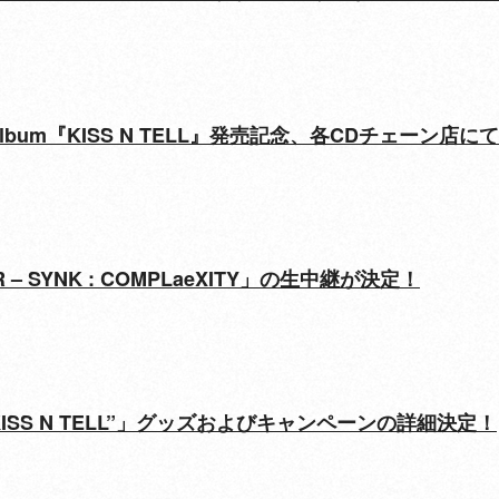
n Mini Album『KISS N TELL』発売記念、各CDチェ
TOUR – SYNK : COMPLaeXITY」の生中継が決定！
RE “KISS N TELL”」グッズおよびキャンペーンの詳細決定！