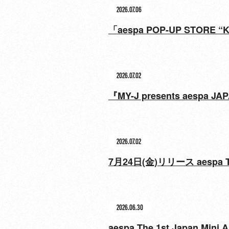
2026.07.06
「aespa POP-UP STORE
2026.07.02
『MY-J presents aespa
2026.07.02
7月24日(金)リリース aespa T
2026.06.30
aespa The 1st Japa