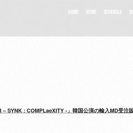
HOME
NEWS
SCHEDULE
D
HOME
NEWS
SCHEDULE
D
 TOUR – SYNK : COMPLaeXITY -」韓国公演の輸入MD