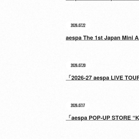
2026.07.22
aespa The 1st Japa
2026.07.20
「2026-27 aespa LIVE 
2026.07.17
「aespa POP-UP STO