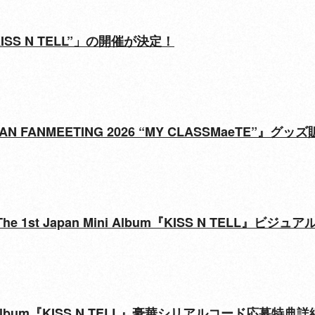
 “KISS N TELL”」の開催が決定！
 JAPAN FANMEETING 2026 “MY CLASSMaeTE”』
he 1st Japan Mini Album『KISS N TELL』ビジュ
n Mini Album『KISS N TELL』豪華シリアルコード応募