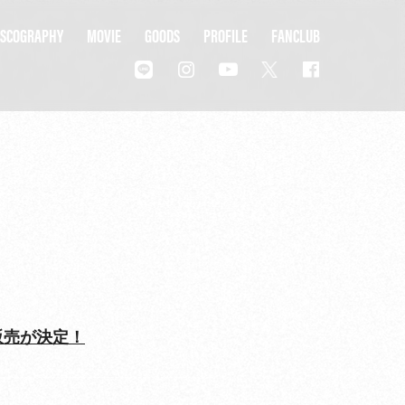
ISCOGRAPHY
MOVIE
GOODS
PROFILE
FANCLUB
ISCOGRAPHY
MOVIE
GOODS
PROFILE
FANCLUB
受注販売が決定！