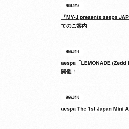
2026.07.15
『MY-J presents aesp
てのご案内
2026.07.14
aespa「LEMONADE (Ze
開催！
2026.07.10
aespa The 1st Japan 